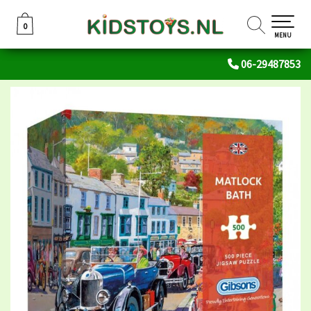
0
0
MENU
06-29487853