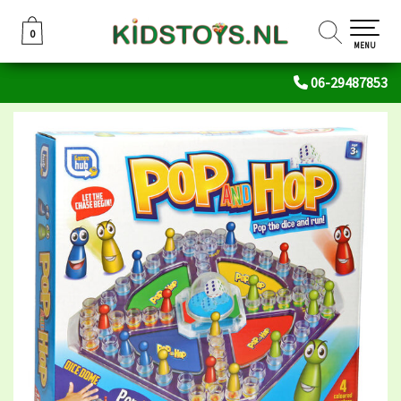
0
0
MENU
06-29487853