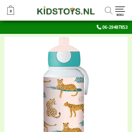
0
0
MENU
06-29487853