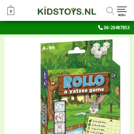
0
0
MENU
06-29487853