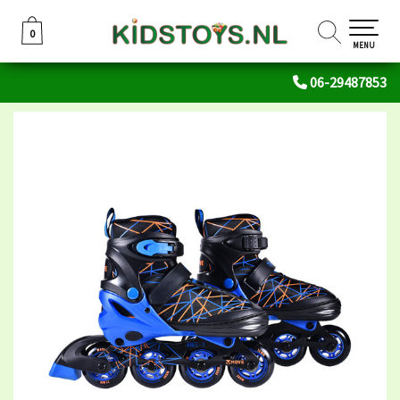
0
0
MENU
06-29487853