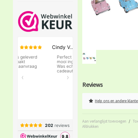
Reviews
Help ons en andere klante
Aan verlanglijst toevoegen
/
To
Afdrukken