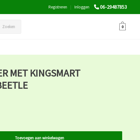
06-29487853
Registreren
|
Inloggen
Zoeken
0
R MET KINGSMART
BEETLE
Toevoegen aan winkelwagen