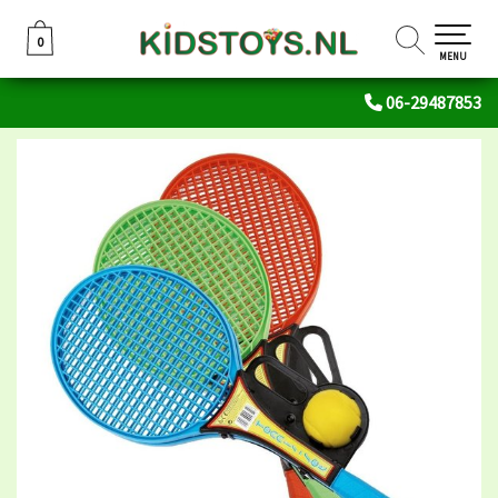
0
0
MENU
06-29487853