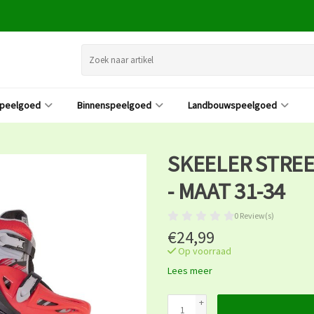
speelgoed
Binnenspeelgoed
Landbouwspeelgoed
SKEELER STREE
- MAAT 31-34
0 Review(s)
€24,99
Op voorraad
Lees meer
+