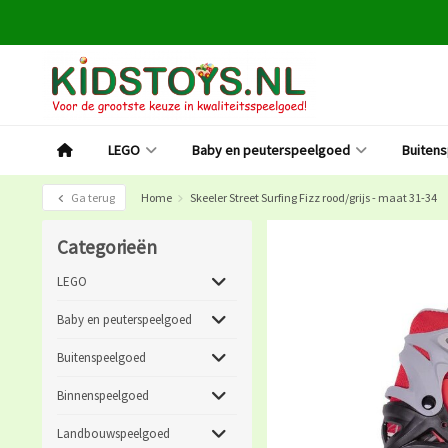
LEGO
Baby en peuterspeelgoed
Buiten
Ga terug
Home
Skeeler Street Surfing Fizz rood/grijs - maat 31-34
Categorieën
LEGO
Baby en peuterspeelgoed
Buitenspeelgoed
Binnenspeelgoed
Landbouwspeelgoed