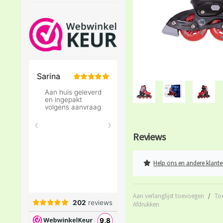
Reviews
Help ons en andere klante
Aan verlanglijst toevoegen
/
To
Afdrukken