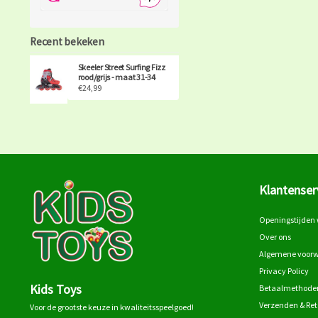
Recent bekeken
Skeeler Street Surfing Fizz
rood/grijs - maat 31-34
€24,99
Klantenser
Openingstijden 
Over ons
Algemene voor
Privacy Policy
Kids Toys
Betaalmethode
Verzenden & Re
Voor de grootste keuze in kwaliteitsspeelgoed!