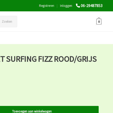
06-29487853
Registreren
|
Inloggen
Zoeken
0
T SURFING FIZZ ROOD/GRIJS
Toevoegen aan winkelwagen