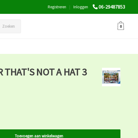
06-29487853
Registreren
|
Inloggen
Zoeken
0
THAT'S NOT A HAT 3
Toevoegen aan winkelwagen