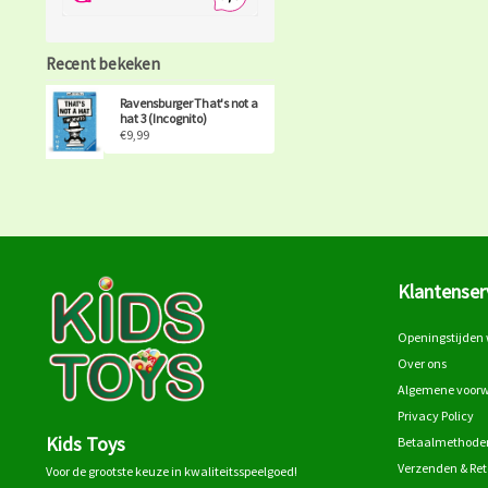
Recent bekeken
Ravensburger That's not a
hat 3 (Incognito)
€9,99
Klantenser
Openingstijden 
Over ons
Algemene voor
Privacy Policy
Kids Toys
Betaalmethode
Verzenden & Re
Voor de grootste keuze in kwaliteitsspeelgoed!