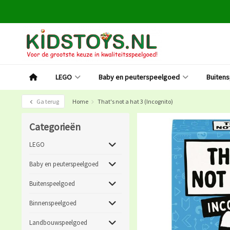
LEGO
Baby en peuterspeelgoed
Buiten
Ga terug
Home
That's not a hat 3 (Incognito)
Categorieën
LEGO
Baby en peuterspeelgoed
Buitenspeelgoed
Binnenspeelgoed
Landbouwspeelgoed