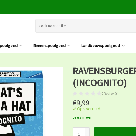
speelgoed
Binnenspeelgoed
Landbouwspeelgoed
RAVENSBURGER 
(INCOGNITO)
0 Review(s)
€9,99
Op voorraad
Lees meer
+