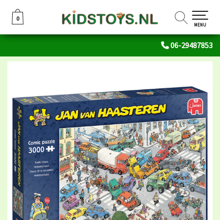
0
0
MENU
06-29487853