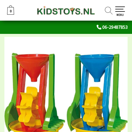
0
0
MENU
06-29487853