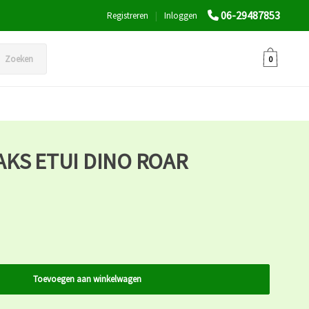
06-29487853
Registreren
|
Inloggen
Zoeken
0
KS ETUI DINO ROAR
Toevoegen aan winkelwagen