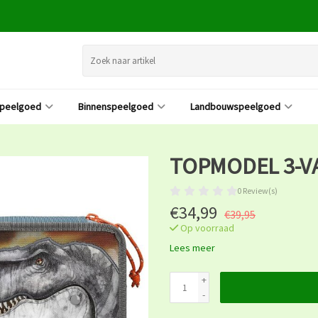
speelgoed
Binnenspeelgoed
Landbouwspeelgoed
TOPMODEL 3-VA
0 Review(s)
€34,99
€39,95
Op voorraad
Lees meer
+
-