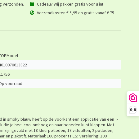
ag verzonden.
Cadeau? Wij pakken gratis voor u in!
Verzendkosten € 5,95 en gratis vanaf € 75
TOPModel
4010070613822
11756
Op voorraad
9,8
ld in smoky blauw heeft op de voorkant een applicatie van een T-
 die je heel cool omhoog en naar beneden kunt klappen. Met
en zijn gevuld met 18 kleurpotloden, 18 viltstiften, 2 potloden,
aar en plakstift. Materiaal: 100 procent PES; versiering: 100