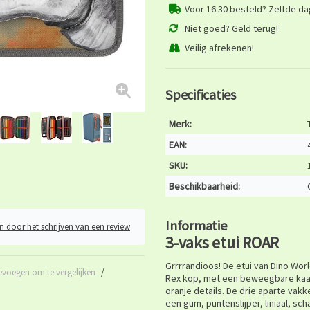
Voor 16.30 besteld? Zelfde d
Niet goed? Geld terug!
Veilig afrekenen!
Specificaties
Merk:
EAN:
SKU:
Beschikbaarheid:
Informatie
n door het schrijven van een review
3-vaks etui ROAR
Grrrrandioos! De etui van Dino Wor
evoegen om te vergelijken
/
Rex kop, met een beweegbare kaak
oranje details. De drie aparte vakk
een gum, puntenslijper, liniaal, sch