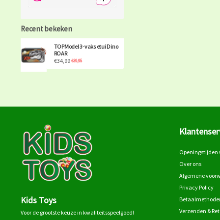
Recent bekeken
TOPModel 3-vaks etui Dino
ROAR
€34,99
€39,95
Klantenser
Openingstijden 
Over ons
Algemene voor
Privacy Policy
Kids Toys
Betaalmethode
Verzenden & Re
Voor de grootste keuze in kwaliteitsspeelgoed!