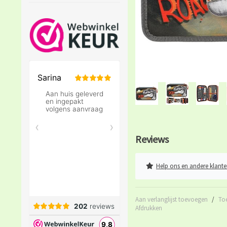
Reviews
Help ons en andere klante
Aan verlanglijst toevoegen
/
To
Afdrukken