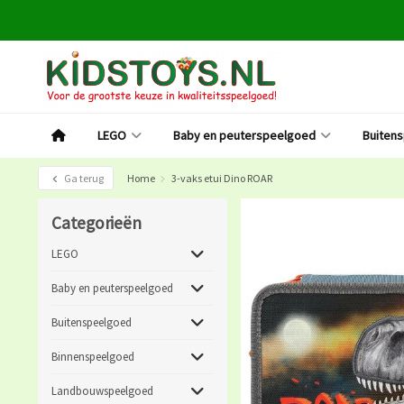
LEGO
Baby en peuterspeelgoed
Buiten
Ga terug
Home
3-vaks etui Dino ROAR
Categorieën
LEGO
Baby en peuterspeelgoed
Buitenspeelgoed
Binnenspeelgoed
Landbouwspeelgoed