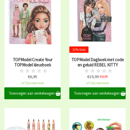
13% Sale
TOPModel Create Your
TOPModel Dagboek met code
TOPModel kleurboek
en geluid REBEL KITTY
€6,95
€19,99
€22,95
Op voorraad
Op voorraad
Toevoegen aan winkelwagen
Toevoegen aan winkelwagen