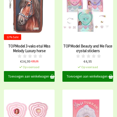
12% Sale
TOPModel 3-vaks etui Miss
TOPModel Beauty and Me Face
Melody Luxury horse
crystal stickers
€34,99
€4,95
€39,95
Op voorraad
Op voorraad
Toevoegen aan winkelwagen
Toevoegen aan winkelwagen