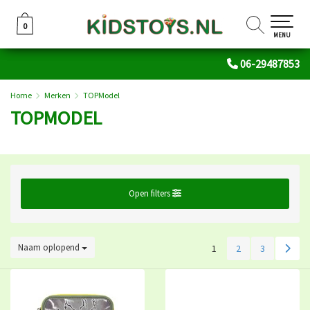
0
0
MENU
06-29487853
Home
Merken
TOPModel
TOPMODEL
Open filters
Naam oplopend
1
2
3