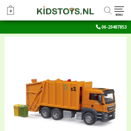
0
0
MENU
06-29487853