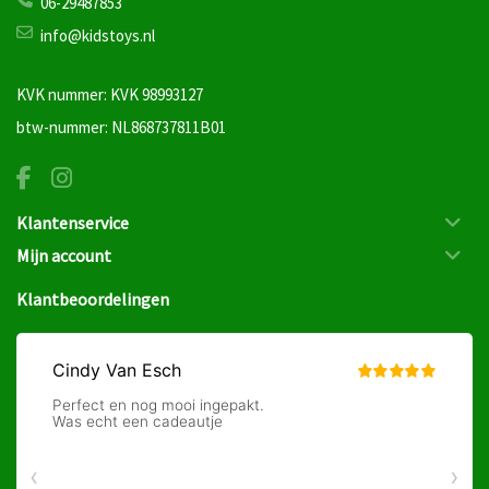
06-29487853
info@kidstoys.nl
KVK nummer: KVK 98993127
btw-nummer: NL868737811B01
Klantenservice
Mijn account
Klantbeoordelingen