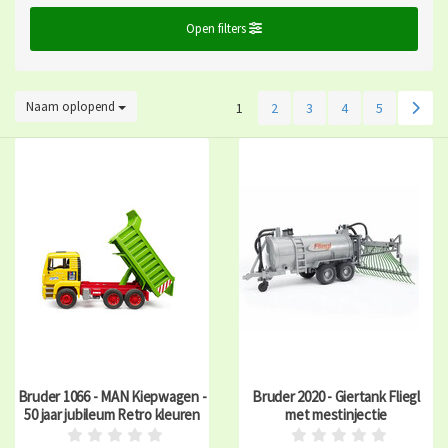
Open filters
Naam oplopend
1
2
3
4
5
Bruder 1066 - MAN Kiepwagen -
Bruder 2020 - Giertank Fliegl
50 jaar jubileum Retro kleuren
met mestinjectie