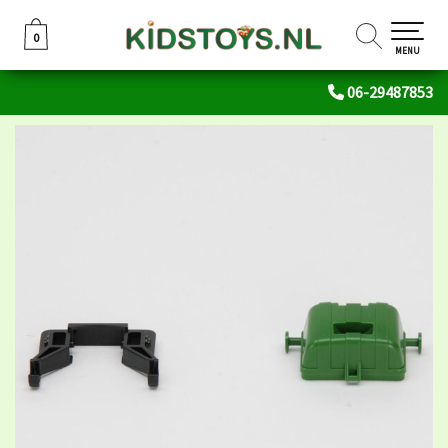
0
0
MENU
06-29487853