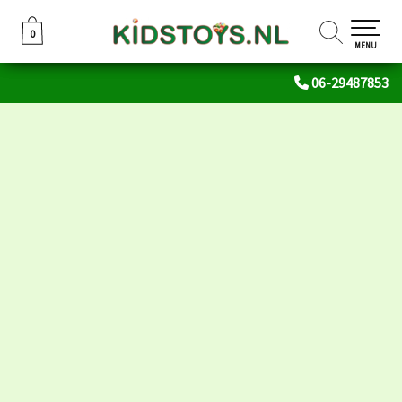
0
0
MENU
06-29487853