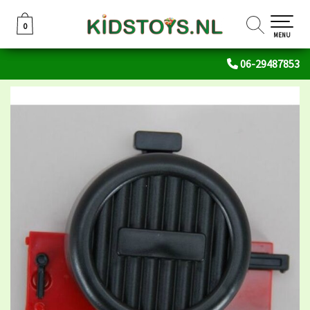
0
0
MENU
06-29487853