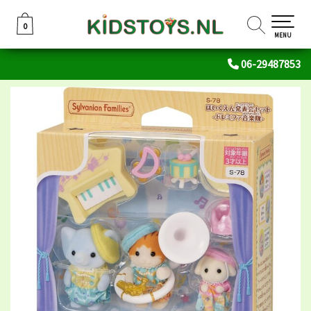
0
0
MENU
06-29487853