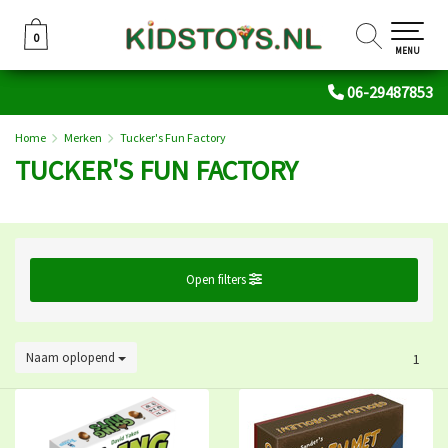
0
0
MENU
06-29487853
Home
Merken
Tucker's Fun Factory
TUCKER'S FUN FACTORY
Open filters
Naam oplopend
1