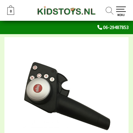
0
0
MENU
06-29487853