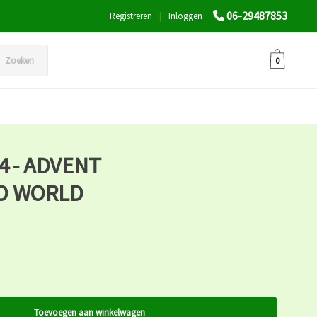
06-29487853
Registreren
|
Inloggen
Zoeken
0
4 - ADVENT
O WORLD
Toevoegen aan winkelwagen