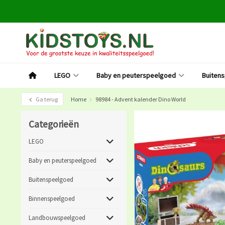
LEGO
Baby en peuterspeelgoed
Buiten
Ga terug
Home
98984 - Advent kalender Dino World
Categorieën
LEGO
Baby en peuterspeelgoed
Buitenspeelgoed
Binnenspeelgoed
Landbouwspeelgoed