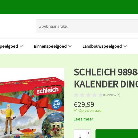
speelgoed
Binnenspeelgoed
Landbouwspeelgoed
SCHLEICH 9898
KALENDER DIN
0 Review(s)
€29,99
Op voorraad
Lees meer
+