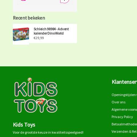
Recent bekeken
Schleich 98984 - Advent
kalender Dino World
€29,99
Klantenser
Openingstijden 
Over ons
Algemene voor
Privacy Policy
Kids Toys
Betaalmethode
Verzenden & Re
Voor de grootste keuze in kwaliteitsspeelgoed!