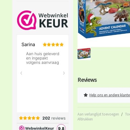
Reviews
Help ons en andere klante
Aan verlanglijst toevoegen
/
To
Afdrukken