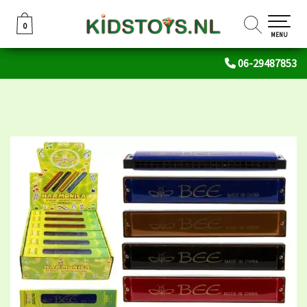
0
0
MENU
06-29487853