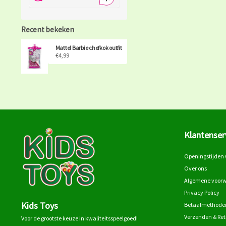
Recent bekeken
Mattel Barbie chefkok outfit
€4,99
Klantenser
Openingstijden 
Over ons
Algemene voor
Privacy Policy
Kids Toys
Betaalmethode
Verzenden & Re
Voor de grootste keuze in kwaliteitsspeelgoed!