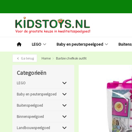
LEGO
Baby en peuterspeelgoed
Buiten
Ga terug
Home
Barbie chefkok outfit
Categorieën
LEGO
Baby en peuterspeelgoed
Buitenspeelgoed
Binnenspeelgoed
Landbouwspeelgoed