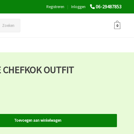
06-29487853
Registreren
|
Inloggen
Zoeken
0
E CHEFKOK OUTFIT
Toevoegen aan winkelwagen