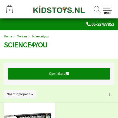
0
0
MENU
06-29487853
Home
Merken
Science4you
SCIENCE4YOU
Open filters
Naam oplopend
1