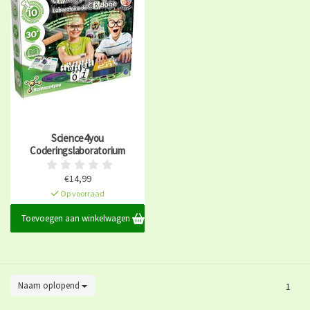
Science4you
Coderingslaboratorium
€14,99
Op voorraad
Toevoegen aan winkelwagen
Naam oplopend
1