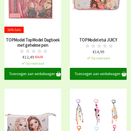
16% Sale
TOPModel TopModel Dagboek
TOPModel etui JUICY
met geheime pen
€14,99
€12,49
€14,95
Op voorraad
Op voorraad
Toevoegen aan winkelwagen
Toevoegen aan winkelwagen