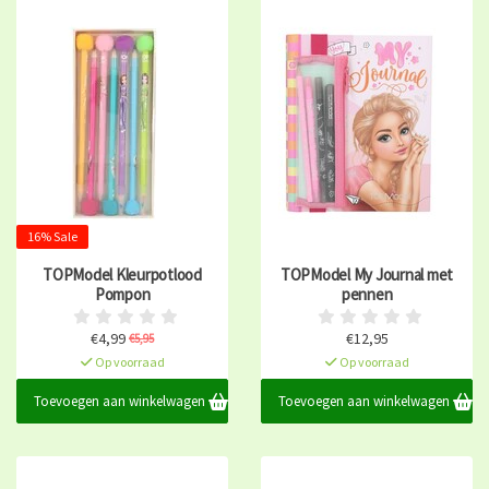
16% Sale
TOPModel Kleurpotlood
TOPModel My Journal met
Pompon
pennen
€4,99
€12,95
€5,95
Op voorraad
Op voorraad
Toevoegen aan winkelwagen
Toevoegen aan winkelwagen