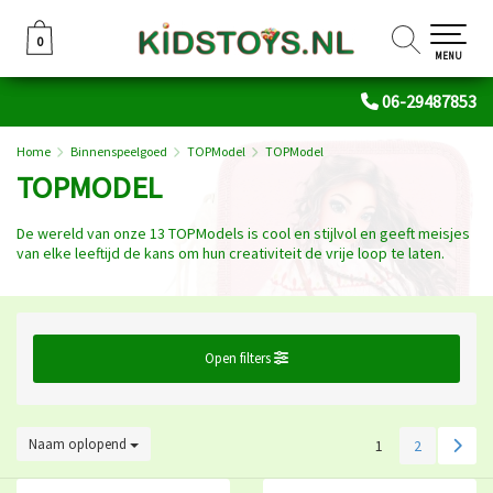
0
0
MENU
06-29487853
Home
Binnenspeelgoed
TOPModel
TOPModel
TOPMODEL
De wereld van onze 13 TOPModels is cool en stijlvol en geeft meisjes
van elke leeftijd de kans om hun creativiteit de vrije loop te laten.
Open filters
Naam oplopend
1
2