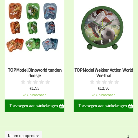
TOPModel Dinoworld tanden
TOPModel Wekker Action World
doosje
Voetbal
€1,95
€12,95
Op voorraad
Op voorraad
Toevoegen aan winkelwagen
Toevoegen aan winkelwagen
Naam oplopend
1