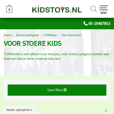
0
0
MENU
06-29487853
Home
Binnenspeelgoed
TOPModel
Voor stoere kids
VOOR STOERE KIDS
TOPModel is niet alleen voor meisjes, ook stoere jongens komen aan
bod met deze serie coole producten.
Open filters
Naam oplopend
1