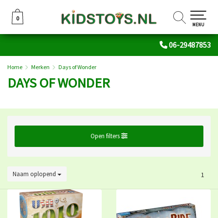
0
0
MENU
06-29487853
Home
Merken
Days of Wonder
DAYS OF WONDER
Open filters
Naam oplopend
1