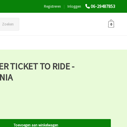
06-29487853
Registreren
|
Inloggen
Zoeken
0
R TICKET TO RIDE -
NIA
Toevoegen aan winkelwagen