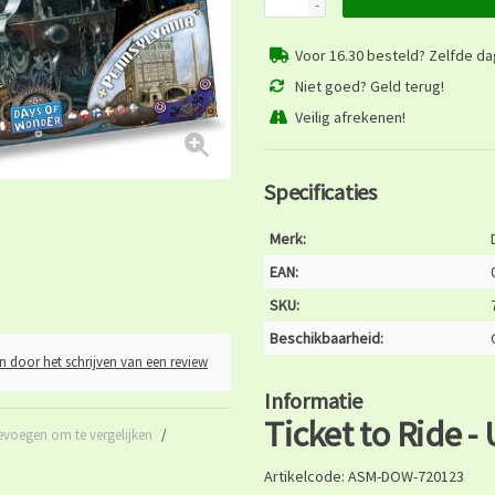
-
Voor 16.30 besteld? Zelfde d
Niet goed? Geld terug!
Veilig afrekenen!
Specificaties
Merk:
EAN:
SKU:
Beschikbaarheid:
n door het schrijven van een review
Informatie
Ticket to Ride -
evoegen om te vergelijken
/
Artikelcode: ASM-DOW-720123