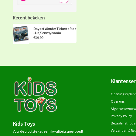
Recent bekeken
Days of Wonder Ticket to Ride
- UK/Pennsylvania
€39,99
Klantenser
Openingstijden 
Over ons
Algemene voor
Privacy Policy
Kids Toys
Betaalmethode
Verzenden & Re
Voor de grootste keuze in kwaliteitsspeelgoed!