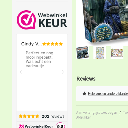
Reviews
Help ons en andere klante
Aan verlanglijst toevoegen
/
To
Afdrukken