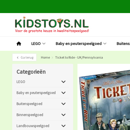
LEGO
Baby en peuterspeelgoed
Buiten
Ga terug
Home
Ticket to Ride - UK/Pennsylvania
Categorieën
LEGO
Baby en peuterspeelgoed
Buitenspeelgoed
Binnenspeelgoed
Landbouwspeelgoed