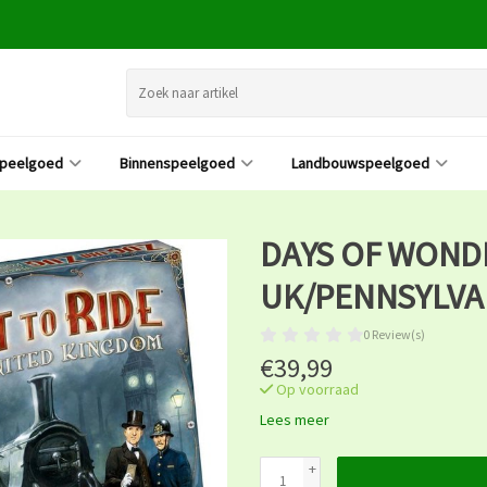
speelgoed
Binnenspeelgoed
Landbouwspeelgoed
DAYS OF WONDE
UK/PENNSYLVA
0 Review(s)
€39,99
Op voorraad
Lees meer
+