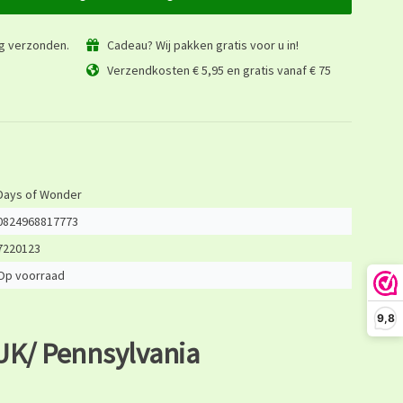
ag verzonden.
Cadeau? Wij pakken gratis voor u in!
Verzendkosten € 5,95 en gratis vanaf € 75
Days of Wonder
0824968817773
7220123
Op voorraad
9,8
 UK/ Pennsylvania