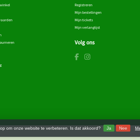
winkel
Registreren
Mijn bestellingen
waarden
Mijn tickets
Mijn verlanglijst
n
Volg ons
tourneren
g
 op om onze website te verbeteren. Is dat akkoord?
Ja
Nee
Me