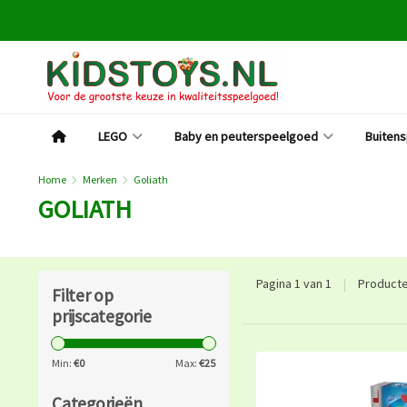
LEGO
Baby en peuterspeelgoed
Buiten
Home
Merken
Goliath
GOLIATH
Pagina 1 van 1
|
Product
Filter op
prijscategorie
Min:
€
0
Max:
€
25
Categorieën