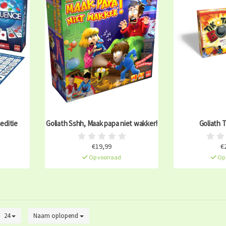
editie
Goliath Sshh, Maak papa niet wakker!
Goliath 
€19,99
€
Op voorraad
Op 
24
Naam oplopend