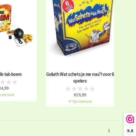
Tik-tak-boem
Goliath Wat schets je me nou?! voor 6
spelers
24,99
€19,99
voorraad
Op voorraad
1
9,8