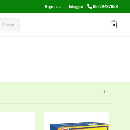
06-29487853
Registreren
|
Inloggen
Zoeken
0
1