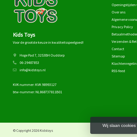
Openingstijden 
Over ons
Algemene voor
Privacy Policy
Kids Toys
Betaalmethode
Verzenden & Re
Voor de grootste keuze in kwaliteitsspeelgoed!
Contact
Hoge Pad 7, 3253BH Ouddorp
Sitemap
06-29487853
Klachtenregelin
info@kidstoys.nl
RSS-feed
KVK nummer: KVK 98993127
btw-nummer: NL868737811B01
Wij slaan cookies
© Copyright 2026 Kidstoys