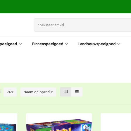
speelgoed
Binnenspeelgoed
Landbouwspeelgoed
en
24
Naam oplopend