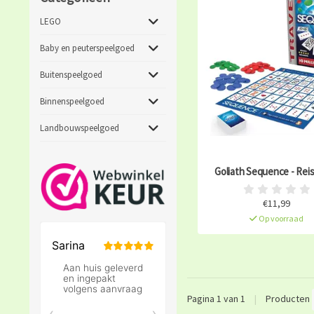
LEGO
Baby en peuterspeelgoed
Buitenspeelgoed
Binnenspeelgoed
Landbouwspeelgoed
Goliath Sequence - Reis
€11,99
Op voorraad
Pagina 1 van 1
|
Producten