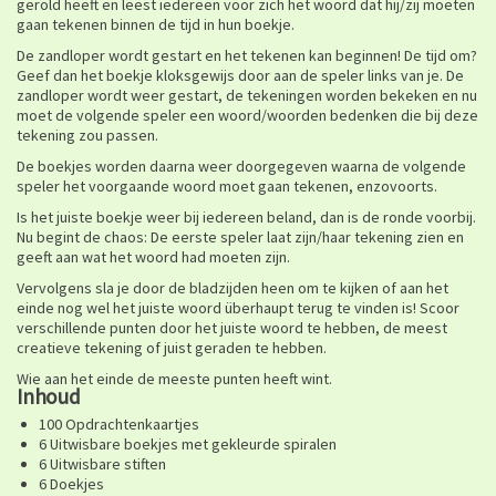
gerold heeft en leest iedereen voor zich het woord dat hij/zij moeten
gaan tekenen binnen de tijd in hun boekje.
De zandloper wordt gestart en het tekenen kan beginnen! De tijd om?
Geef dan het boekje kloksgewijs door aan de speler links van je. De
zandloper wordt weer gestart, de tekeningen worden bekeken en nu
moet de volgende speler een woord/woorden bedenken die bij deze
tekening zou passen.
De boekjes worden daarna weer doorgegeven waarna de volgende
speler het voorgaande woord moet gaan tekenen, enzovoorts.
Is het juiste boekje weer bij iedereen beland, dan is de ronde voorbij.
Nu begint de chaos: De eerste speler laat zijn/haar tekening zien en
geeft aan wat het woord had moeten zijn.
Vervolgens sla je door de bladzijden heen om te kijken of aan het
einde nog wel het juiste woord überhaupt terug te vinden is! Scoor
verschillende punten door het juiste woord te hebben, de meest
creatieve tekening of juist geraden te hebben.
Wie aan het einde de meeste punten heeft wint.
Inhoud
100 Opdrachtenkaartjes
6 Uitwisbare boekjes met gekleurde spiralen
6 Uitwisbare stiften
6 Doekjes