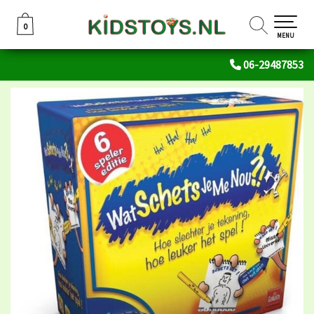
0
0
MENU
06-29487853