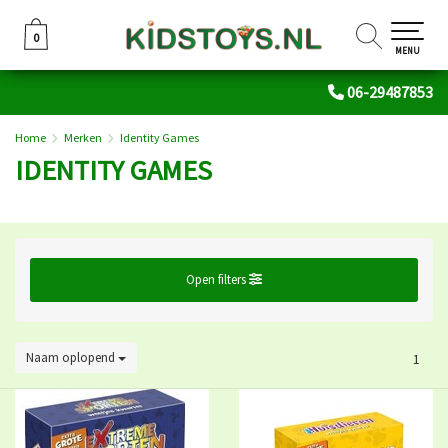
0
0
MENU
06-29487853
Home
Merken
Identity Games
IDENTITY GAMES
Open filters
Naam oplopend
1