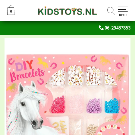
0
0
MENU
06-29487853