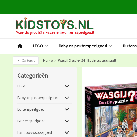
LEGO
Baby en peuterspeelgoed
Buiten
Ga terug
Home
Wasgij Destiny 24 - Business as usual!
Categorieën
LEGO
Baby en peuterspeelgoed
Buitenspeelgoed
Binnenspeelgoed
Landbouwspeelgoed