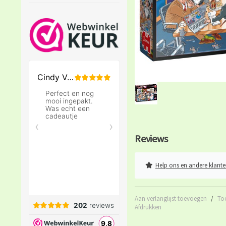
Reviews
Help ons en andere klante
Aan verlanglijst toevoegen
/
To
Afdrukken