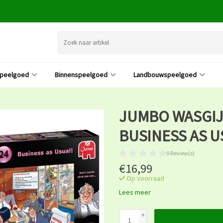
speelgoed
Binnenspeelgoed
Landbouwspeelgoed
JUMBO WASGIJ 
BUSINESS AS U
0 Review(s)
€16,99
Op voorraad
Lees meer
+