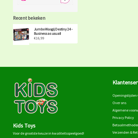
Recent bekeken
Jumbo Wasgij Destiny 24 -
Business as usual!
€16,99
Klantenser
Openingstijden 
Over ons
Algemene voor
Privacy Policy
Kids Toys
Betaalmethode
Verzenden & Re
Voor de grootste keuze in kwaliteitsspeelgoed!