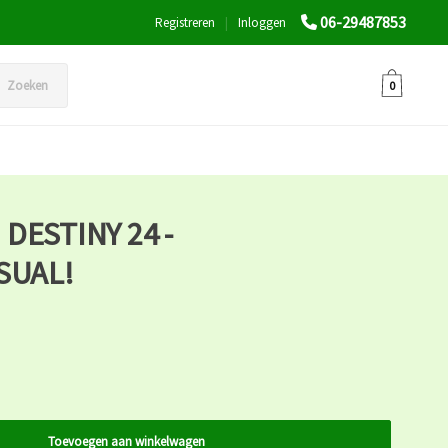
06-29487853
Registreren
|
Inloggen
Zoeken
0
DESTINY 24 -
SUAL!
Toevoegen aan winkelwagen