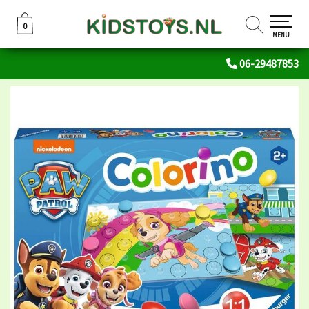
0
0
MENU
06-29487853