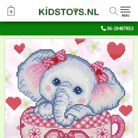
0
0
MENU
06-29487853