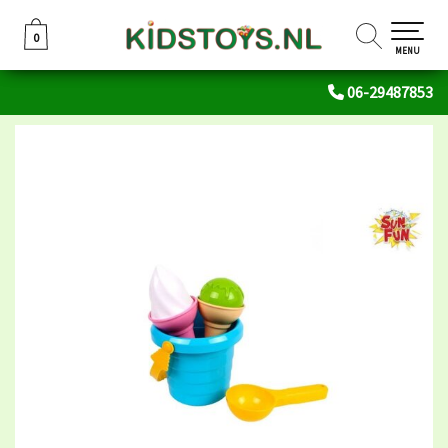
0
0
MENU
06-29487853