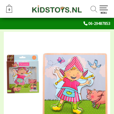
0
0
MENU
06-29487853