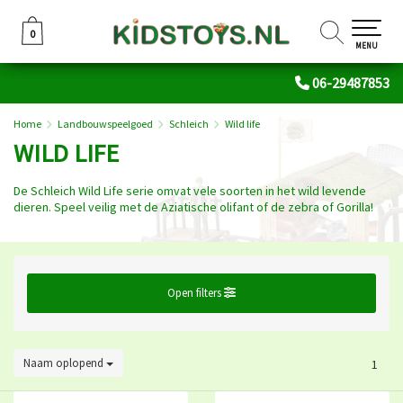
0
0
MENU
06-29487853
Home
Landbouwspeelgoed
Schleich
Wild life
WILD LIFE
De Schleich Wild Life serie omvat vele soorten in het wild levende
dieren. Speel veilig met de Aziatische olifant of de zebra of Gorilla!
Open filters
Naam oplopend
1