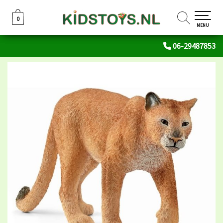
0
0
MENU
06-29487853