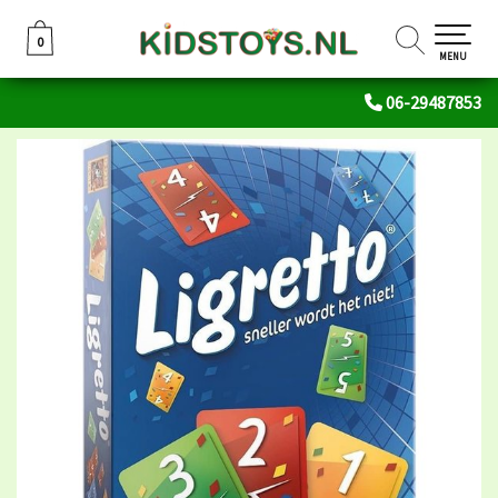
0
0
MENU
06-29487853