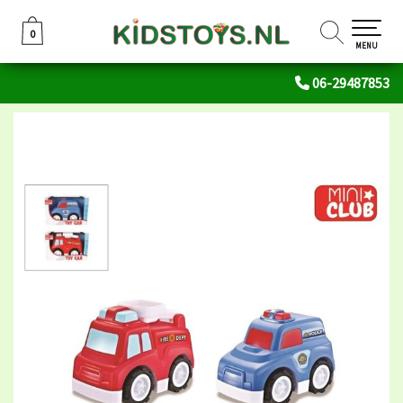
0
0
MENU
06-29487853