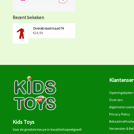
Recent bekeken
Overall rood maat 74
€24,99
Klantenser
Openingstijden 
Over ons
Algemene voor
Privacy Policy
Kids Toys
Betaalmethode
Verzenden & Re
Voor de grootste keuze in kwaliteitsspeelgoed!