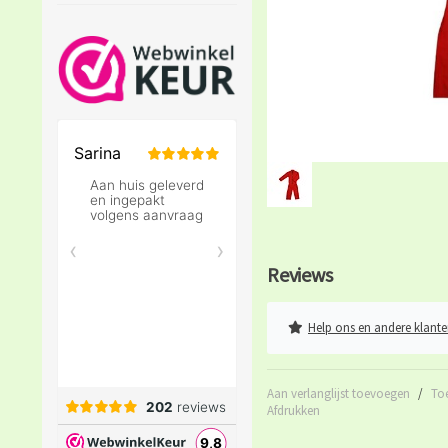
Reviews
Help ons en andere klante
Aan verlanglijst toevoegen
/
To
Afdrukken