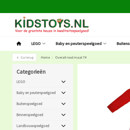
LEGO
Baby en peuterspeelgoed
Buiten
Ga terug
Home
Overall rood maat 74
Categorieën
LEGO
Baby en peuterspeelgoed
Buitenspeelgoed
Binnenspeelgoed
Landbouwspeelgoed