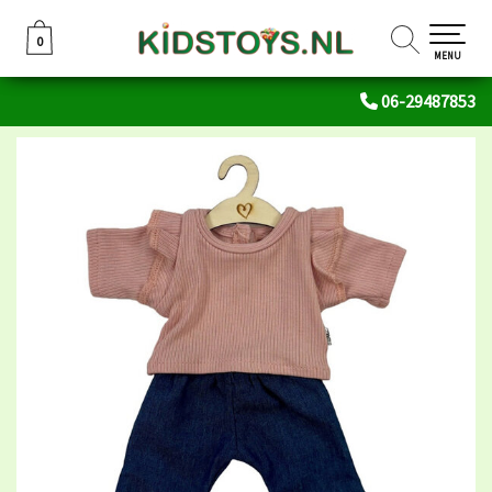
0
0
MENU
06-29487853