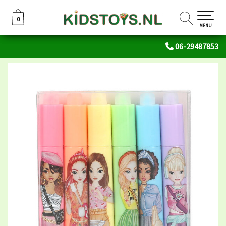
0
0
MENU
06-29487853