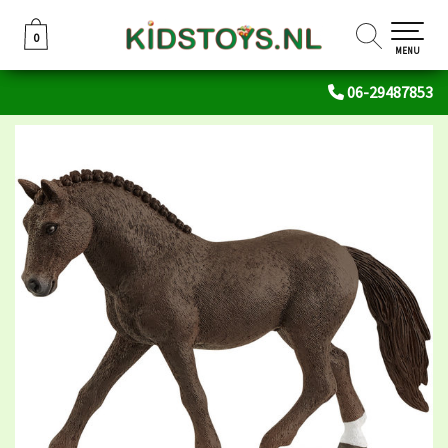
0
0
MENU
06-29487853