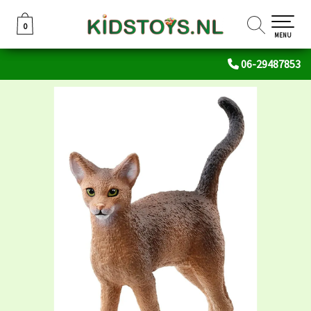
0
0
MENU
06-29487853