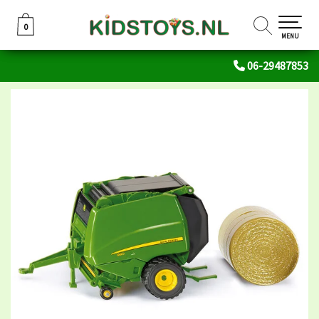
0
0
MENU
06-29487853