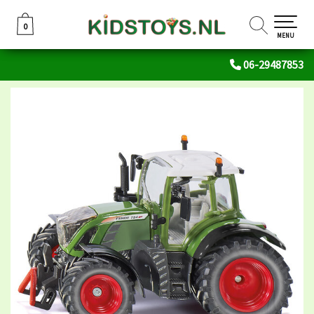
0
0
MENU
06-29487853