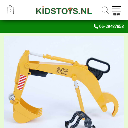
0
0
MENU
06-29487853